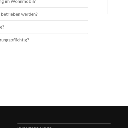
zung im Wohnmobil?
 betrieben werden?
de?
gungspflichtig?