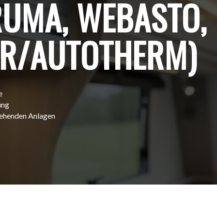
RUMA, WEBASTO,
AR/AUTOTHERM)
e
ung
tehenden Anlagen